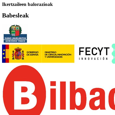
Ikertzaileen balorazioak
Babesleak