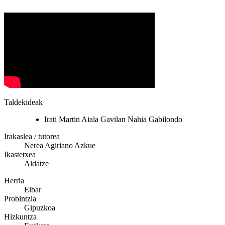
Taldekideak
Irati Martin Aiala Gavilan Nahia Gabilondo
Irakaslea / tutorea
Nerea Agiriano Azkue
Ikastetxea
Aldatze
Herria
Eibar
Probintzia
Gipuzkoa
Hizkuntza