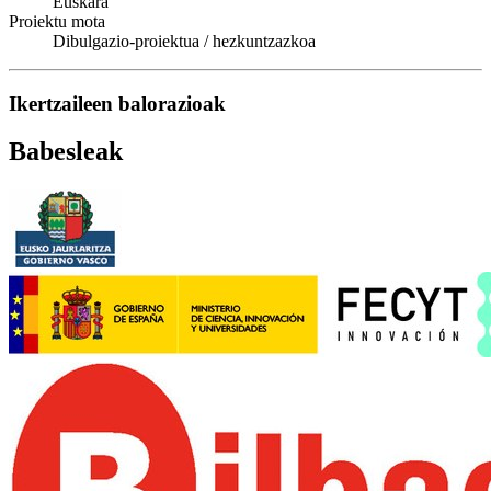
Euskara
Proiektu mota
Dibulgazio-proiektua / hezkuntzazkoa
Ikertzaileen balorazioak
Babesleak