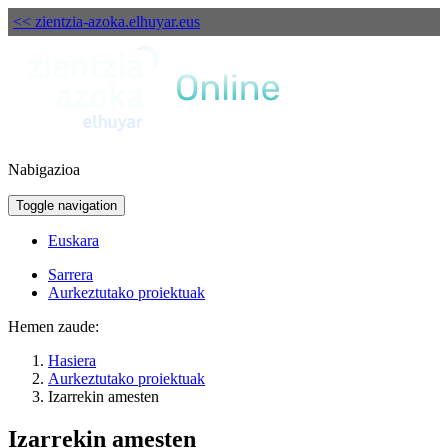
<< zientzia-azoka.elhuyar.eus
Nabigazioa
Toggle navigation
Euskara
Sarrera
Aurkeztutako proiektuak
Hemen zaude:
Hasiera
Aurkeztutako proiektuak
Izarrekin amesten
Izarrekin amesten