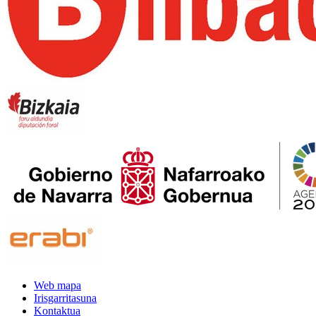
Web mapa
Irisgarritasuna
Kontaktua