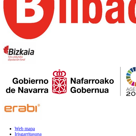
Web mapa
Irisgarritasuna