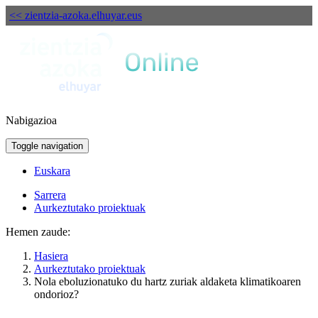
<< zientzia-azoka.elhuyar.eus
Nabigazioa
Toggle navigation
Euskara
Sarrera
Aurkeztutako proiektuak
Hemen zaude:
Hasiera
Aurkeztutako proiektuak
Nola eboluzionatuko du hartz zuriak aldaketa klimatikoaren
ondorioz?