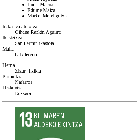
Lucia Macua
Edurne Maiza
Markel Mendigutxia
Irakaslea / tutorea
Oihana Razkin Aguirre
Ikastetxea
San Fermin ikastola
Maila
batxilergoa1
Herria
Zizur_Txikia
Probintzia
Nafarroa
Hizkuntza
Euskara