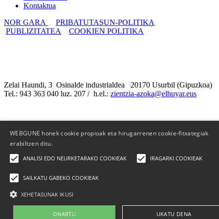
Kontaktua
NOR GARA
PRIBATUTASUN-POLITIKA
PUBLIZITATEA
COOKIEN POLITIKA
Zelai Haundi, 3 Osinalde industrialdea 20170 Usurbil (Gipuzkoa)
Tel.: 943 363 040 luz. 207 / h.el.:
zientzia-azoka@elhuyar.eus
WEBGUNE honek cookie propioak eta hirugarrenen cookie-fitxategiak
erabiltzen ditu.
ANALISI EDO NEURKETARAKO COOKIEAK
IRAGARKI COOKIEAK
SAILKATU GABEKO COOKIEAK
XEHETASUNAK IKUSI
ONARTU
UKATU DENA