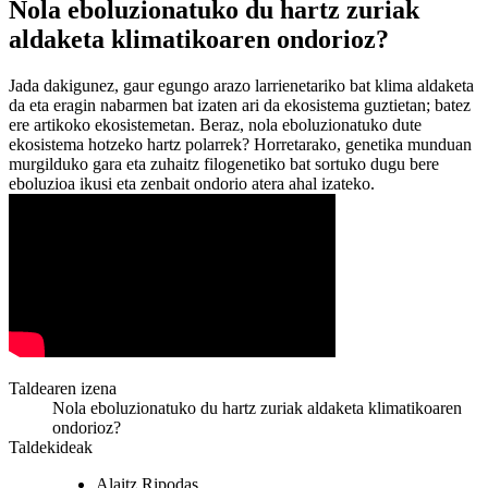
Nola eboluzionatuko du hartz zuriak
aldaketa klimatikoaren ondorioz?
Jada dakigunez, gaur egungo arazo larrienetariko bat klima aldaketa
da eta eragin nabarmen bat izaten ari da ekosistema guztietan; batez
ere artikoko ekosistemetan. Beraz, nola eboluzionatuko dute
ekosistema hotzeko hartz polarrek? Horretarako, genetika munduan
murgilduko gara eta zuhaitz filogenetiko bat sortuko dugu bere
eboluzioa ikusi eta zenbait ondorio atera ahal izateko.
Taldearen izena
Nola eboluzionatuko du hartz zuriak aldaketa klimatikoaren
ondorioz?
Taldekideak
Alaitz Ripodas