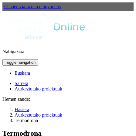
<< zientzia-azoka.elhuyar.eus
Nabigazioa
Toggle navigation
Euskara
Sarrera
Aurkeztutako proiektuak
Hemen zaude:
Hasiera
Aurkeztutako proiektuak
Termodrona
Termodrona