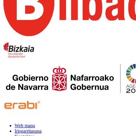
Web mapa
Irisgarritasuna