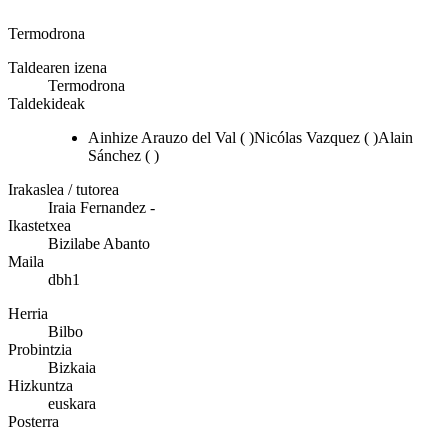
Termodrona
Taldearen izena
Termodrona
Taldekideak
Ainhize Arauzo del Val ( )Nicólas Vazquez ( )Alain
Sánchez ( )
Irakaslea / tutorea
Iraia Fernandez -
Ikastetxea
Bizilabe Abanto
Maila
dbh1
Herria
Bilbo
Probintzia
Bizkaia
Hizkuntza
euskara
Posterra