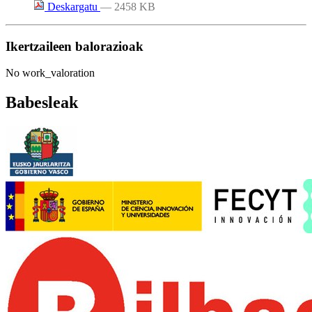
Deskargatu
— 2458 KB
Ikertzaileen balorazioak
No work_valoration
Babesleak