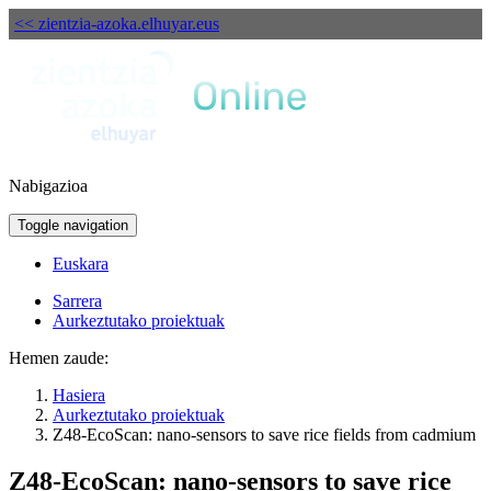
<< zientzia-azoka.elhuyar.eus
Nabigazioa
Toggle navigation
Euskara
Sarrera
Aurkeztutako proiektuak
Hemen zaude:
Hasiera
Aurkeztutako proiektuak
Z48-EcoScan: nano-sensors to save rice fields from cadmium
Z48-EcoScan: nano-sensors to save rice