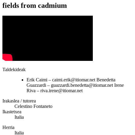
fields from cadmium
Taldekideak
Erik Caimi – caimi.erik@itiomar.net Benedetta
Guazzardi – guazzardi.benedetta@itiomar.net Irene
Riva – riva.irene@itiomar.net
Irakaslea / tutorea
Celestino Fontaneto
Ikastetxea
Italia
Herria
Italia