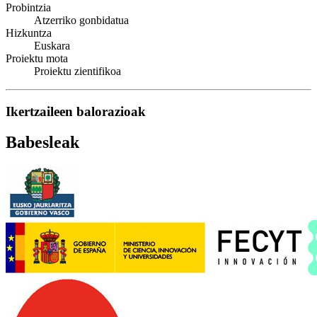
Probintzia
Atzerriko gonbidatua
Hizkuntza
Euskara
Proiektu mota
Proiektu zientifikoa
Ikertzaileen balorazioak
Babesleak