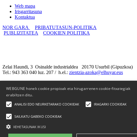
Web mapa
Irisgarritasuna
Kontaktua
NOR GARA
PRIBATUTASUN-POLITIKA
PUBLIZITATEA
COOKIEN POLITIKA
Zelai Haundi, 3 Osinalde industrialdea 20170 Usurbil (Gipuzkoa)
Tel.: 943 363 040 luz. 207 / h.el.:
zientzia-azoka@elhuyar.eus
WEBGUNE honek cookie propioak eta hirugarrenen cookie-fitxategiak
erabiltzen ditu.
ANALISI EDO NEURKETARAKO COOKIEAK
IRAGARKI COOKIEAK
SAILKATU GABEKO COOKIEAK
XEHETASUNAK IKUSI