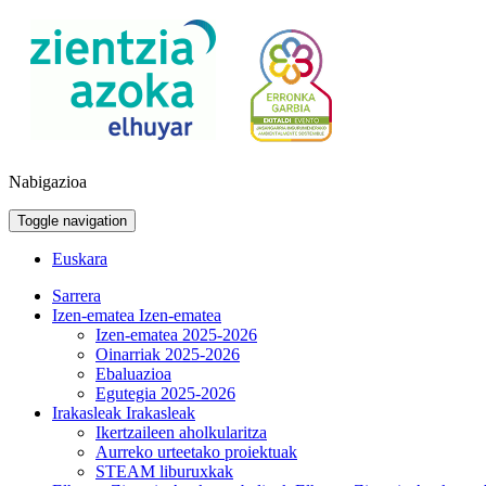
Nabigazioa
Toggle navigation
Euskara
Sarrera
Izen-ematea
Izen-ematea
Izen-ematea 2025-2026
Oinarriak 2025-2026
Ebaluazioa
Egutegia 2025-2026
Irakasleak
Irakasleak
Ikertzaileen aholkularitza
Aurreko urteetako proiektuak
STEAM liburuxkak