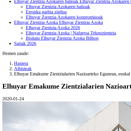
Elhuyar Zientzia Azokaren balioak
Elhuyar Zientzia Azokaren 
Elhuyar Zientzia Azokaren balioak
Erronka garbia zigilua
Elhuyar Zientzia Azokaren konpromisoak
Elhuyar Zientzia Azoka
Elhuyar Zientzia Azoka
Elhuyar Zientzia Azoka 2026
Elhuyar Zientzia Azoka | Nafarroa Teknozientzia
Bisitatu Elhuyar Zientzia Azoka Bilbon
Sariak 2026
Hemen zaude:
Hasiera
Albisteak
Elhuyar Emakume Zientzialarien Nazioarteko Egunean, euskal 
Elhuyar Emakume Zientzialarien Nazioart
2020-01-24