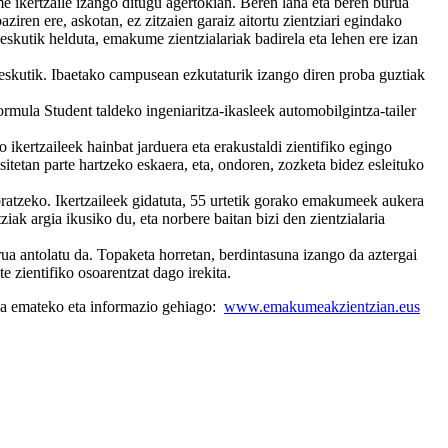
ikertzaile izango ditugu agertokian. Beren lana eta beren burua
ziren ere, askotan, ez zitzaien garaiz aitortu zientziari egindako
 eskutik helduta, emakume zientzialariak badirela eta lehen ere izan
eskutik. Ibaetako campusean ezkutaturik izango diren proba guztiak
rmula Student taldeko ingeniaritza-ikasleek automobilgintza-tailer
 ikertzaileek hainbat jarduera eta erakustaldi zientifiko egingo
itetan parte hartzeko eskaera, eta, ondoren, zozketa bidez esleituko
oratzeko. Ikertzaileek gidatuta, 55 urtetik gorako emakumeek aukera
k argia ikusiko du, eta norbere baitan bizi den zientzialaria
a antolatu da. Topaketa horretan, berdintasuna izango da aztergai
zientifiko osoarentzat dago irekita.
 emateko eta informazio gehiago:
www.emakumeakzientzian.eus