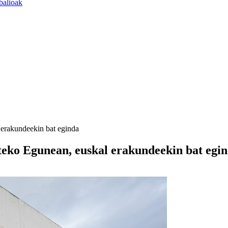
balioak
erakundeekin bat eginda
eko Egunean, euskal erakundeekin bat egi