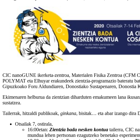
CIC nanoGUNE ikerketa-zentroa, Materialen Fisika Zentroa (CFM C
POLYMAT eta Elhuyar erakundeek zientzia-programazio bateratu bat 
Gipuzkoako Foru Aldundiaren, Donostiako Sustapenaren, Donostia Ku
Ekimenaren helburua da zientzian diharduten emakumeen lana ikusarazt
sustatzea.
Tailerrak, hitzaldi publikoak,
ginkana
, bisitak… eta abar izango dira D
Otsailak 7, ostirala,
16:00etan:
Zientzia bada nesken kontua
tailerra, CIC n
mundua lehen pertsonan ezagutzeko benetako esperimentu