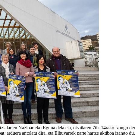
zialarien Nazioarteko Eguna dela eta, otsailaren 7tik 14rako izango 
 jarduera antolatu dira, eta Elhuyarrek parte hartze aktiboa izango du.