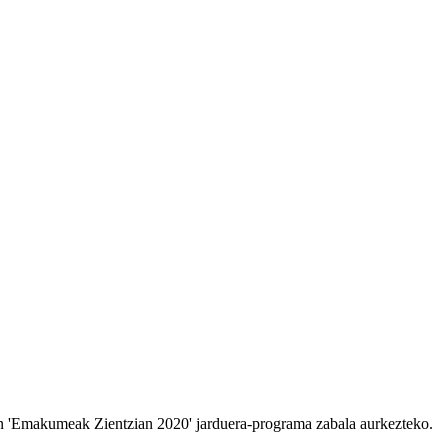
den 'Emakumeak Zientzian 2020' jarduera-programa zabala aurkezteko.