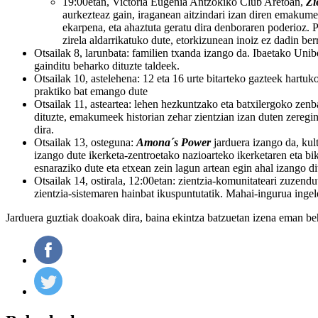
19:00etan, Victoria Eugenia Antzokiko Club Aretoan,
Zi
aurkezteaz gain, iraganean aitzindari izan diren emakume z
ekarpena, eta ahaztuta geratu dira denboraren poderioz. Pu
zirela aldarrikatuko dute, etorkizunean inoiz ez dadin berr
Otsailak 8, larunbata: familien txanda izango da. Ibaetako Uni
gainditu beharko dituzte taldeek.
Otsailak 10, astelehena: 12 eta 16 urte bitarteko gazteek hartu
praktiko bat emango dute
Otsailak 11, asteartea: lehen hezkuntzako eta batxilergoko zenbai
dituzte, emakumeek historian zehar zientzian izan duten zeregin
dira.
Otsailak 13, osteguna:
Amona´s Power
jarduera izango da, kul
izango dute ikerketa-zentroetako nazioarteko ikerketaren eta b
esnaraziko dute eta etxean zein lagun artean egin ahal izango d
Otsailak 14, ostirala, 12:00etan: zientzia-komunitateari zuzend
zientzia-sistemaren hainbat ikuspuntutatik. Mahai-ingurua inge
Jarduera guztiak doakoak dira, baina ekintza batzuetan izena eman be