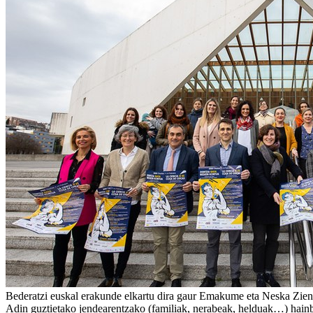
Bederatzi euskal erakunde elkartu dira gaur Emakume eta Neska Zient
Adin guztietako jendearentzako (familiak, nerabeak, helduak…) hainbat