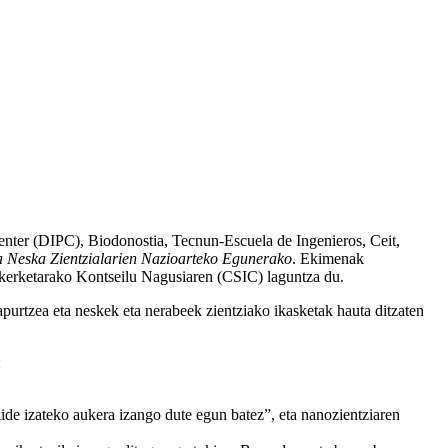
r (DIPC), Biodonostia, Tecnun-Escuela de Ingenieros, Ceit,
Neska Zientzialarien Nazioarteko Egunerako
. Ekimenak
kerketarako Kontseilu Nagusiaren (CSIC) laguntza du.
urtzea eta neskek eta nerabeek zientziako ikasketak hauta ditzaten
:
ide izateko aukera izango dute egun batez”, eta nanozientziaren