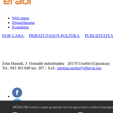
Web mapa
Irisgarritasuna
Kontaktua
NOR GARA
PRIBATUTASUN-POLITIKA
PUBLIZITATE
Zelai Haundi, 3 Osinalde industrialdea 20170 Usurbil (Gipuzkoa)
Tel.: 943 363 040 luz. 207 / h.el.:
zientzia-azoka@elhuyar.eus
WEBGUNE honek cookie propioak eta hirugarrenen cookie-fitxategiak