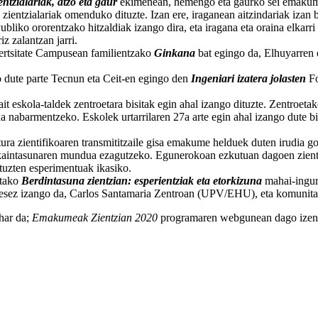
entzialariak, atzo eta gaur
ekimenean, hemengo eta gaurko sei emakume 
ientzialariak omenduko dituzte. Izan ere, iraganean aitzindariak izan ba
bliko ororentzako hitzaldiak izango dira, eta iragana eta oraina elkarri
iz zalantzan jarri.
bertsitate Campusean familientzako
Ginkana
bat egingo da, Elhuyarren 
ko dute parte Tecnun eta Ceit-en egingo den
Ingeniari izatera jolasten
Fo
t eskola-taldek zentroetara bisitak egin ahal izango dituzte. Zentroetako
a nabarmentzeko. Eskolek urtarrilaren 27a arte egin ahal izango dute bis
tura zientifikoaren transmititzaile gisa emakume helduek duten irudia g
ikaintasunaren mundua ezagutzeko. Egunerokoan ezkutuan dagoen zientzia
ituzten esperimentuak ikasiko.
utako
Berdintasuna zientzian: esperientziak eta etorkizuna
mahai-inguru
lesez izango da, Carlos Santamaria Zentroan (UPV/EHU), eta komunitate 
har da;
Emakumeak Zientzian 2020
programaren webgunean dago izena