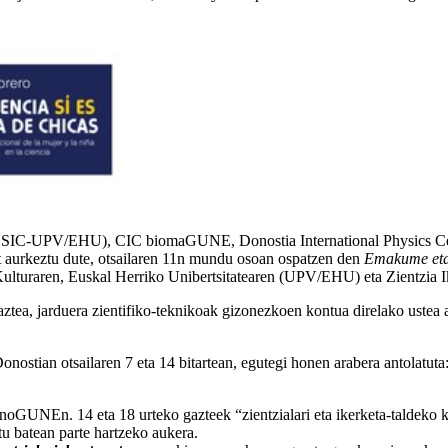
SIC-UPV/EHU), CIC biomaGUNE, Donostia International Physics Cente
aurkeztu dute, otsailaren 11n mundu osoan ospatzen den
Emakume eta 
lturaren, Euskal Herriko Unibertsitatearen (UPV/EHU) eta Zientzia I
ea, jarduera zientifiko-teknikoak gizonezkoen kontua direlako ustea ap
onostian otsailaren 7 eta 14 bitartean, egutegi honen arabera antolatuta
anoGUNEn. 14 eta 18 urteko gazteek “zientzialari eta ikerketa-taldeko k
 batean parte hartzeko aukera.