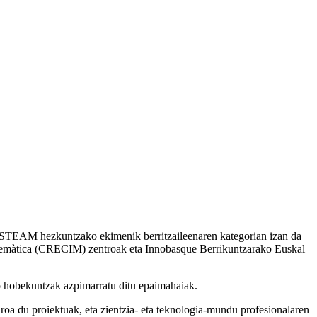
 STEAM hezkuntzako ekimenik berritzaileenaren kategorian izan da
Matemàtica (CRECIM) zentroak eta Innobasque Berrikuntzarako Euskal
ko hobekuntzak azpimarratu ditu epaimahaiak.
roa du proiektuak, eta zientzia- eta teknologia-mundu profesionalaren