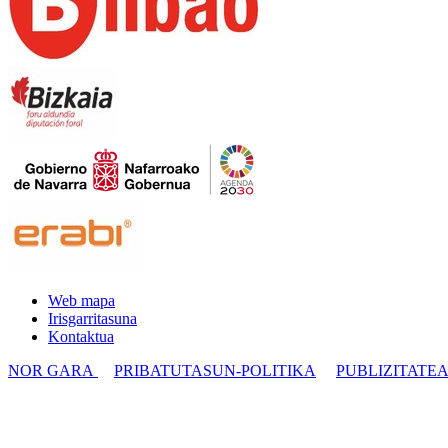
Web mapa
Irisgarritasuna
Kontaktua
NOR GARA
PRIBATUTASUN-POLITIKA
PUBLIZITATE