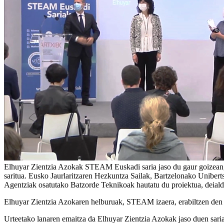
Elhuyar Zientzia Azokak STEAM Euskadi saria jaso du gaur goizean,
saritua. Eusko Jaurlaritzaren Hezkuntza Sailak, Bartzelonako Unibe
Agentziak osatutako Batzorde Teknikoak hautatu du proiektua, deialdi
Elhuyar Zientzia Azokaren helburuak, STEAM izaera, erabiltzen den me
Urteetako lanaren emaitza da Elhuyar Zientzia Azokak jaso duen sari