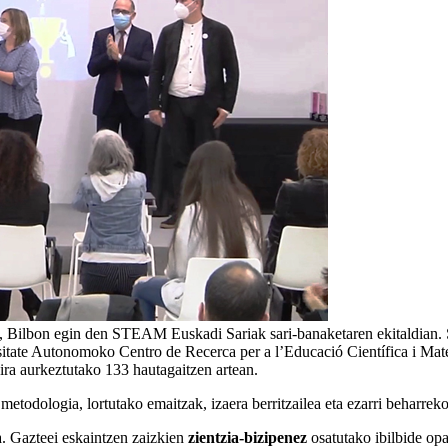
 Bilbon egin den STEAM Euskadi Sariak sari-banaketaren ekitaldian.
rtsitate Autonomoko Centro de Recerca per a l’Educació Científica i 
ra aurkeztutako 133 hautagaitzen artean.
todologia, lortutako emaitzak, izaera berritzailea eta ezarri beharre
a. Gazteei eskaintzen zaizkien
zientzia-bizipenez
osatutako ibilbide opa