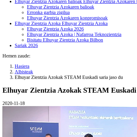
Elhuyar Zientzia Azokaren balioak
Elhuyar Zientzia Azokaren 
Elhuyar Zientzia Azokaren balioak
Erronka garbia zigilua
Elhuyar Zientzia Azokaren konpromisoak
Elhuyar Zientzia Azoka
Elhuyar Zientzia Azoka
Elhuyar Zientzia Azoka 2026
Elhuyar Zientzia Azoka | Nafarroa Teknozientzia
Bisitatu Elhuyar Zientzia Azoka Bilbon
Sariak 2026
Hemen zaude:
Hasiera
Albisteak
Elhuyar Zientzia Azokak STEAM Euskadi saria jaso du
Elhuyar Zientzia Azokak STEAM Euskadi s
2020-11-18