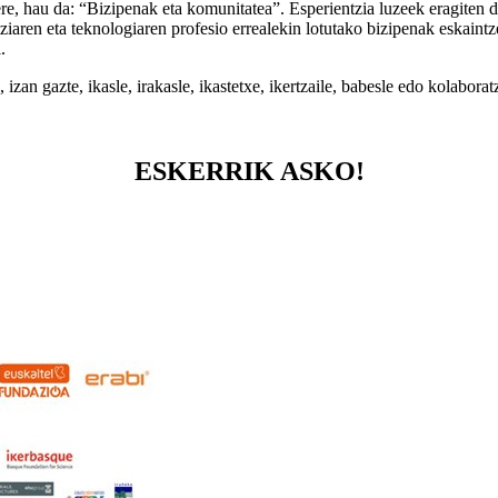
ere, hau da: “Bizipenak eta komunitatea”. Esperientzia luzeek eragiten
ziaren eta teknologiaren profesio errealekin lotutako bizipenak eskaintze
.
izan gazte, ikasle, irakasle, ikastetxe, ikertzaile, babesle edo kolaboratz
ESKERRIK ASKO!