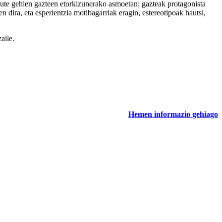
 dute gehien gazteen etorkizunerako asmoetan; gazteak protagonista
n dira, eta esperientzia motibagarriak eragin, estereotipoak hautsi,
aile.
Hemen informazio gehiago