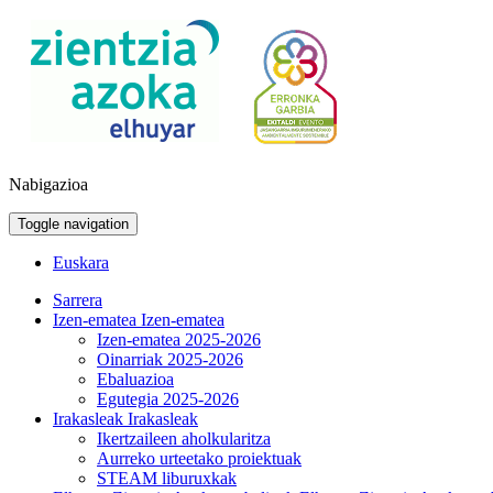
Nabigazioa
Toggle navigation
Euskara
Sarrera
Izen-ematea
Izen-ematea
Izen-ematea 2025-2026
Oinarriak 2025-2026
Ebaluazioa
Egutegia 2025-2026
Irakasleak
Irakasleak
Ikertzaileen aholkularitza
Aurreko urteetako proiektuak
STEAM liburuxkak