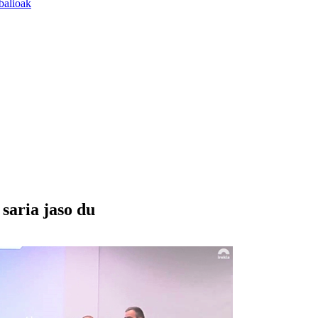
balioak
aria jaso du