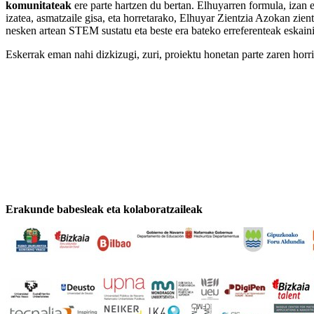
komunitateak
ere parte hartzen du bertan. Elhuyarren formula, izan 
izatea, asmatzaile gisa, eta horretarako, Elhuyar Zientzia Azokan zient
nesken artean STEM sustatu eta beste era bateko erreferenteak eskaini
Eskerrak eman nahi dizkizugi, zuri, proiektu honetan parte zaren horri, 
Erakunde babesleak eta kolaboratzaileak