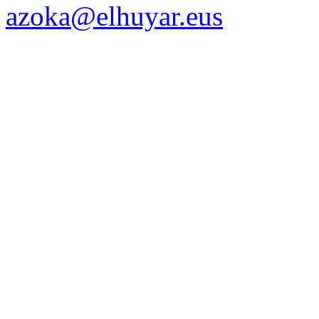
azoka@elhuyar.eus