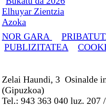
NOR GARA
PRIBATUT
PUBLIZITATEA
COOKI
Zelai Haundi, 3 Osinalde i
(Gipuzkoa)
Tel.: 943 363 040 luz. 207 /