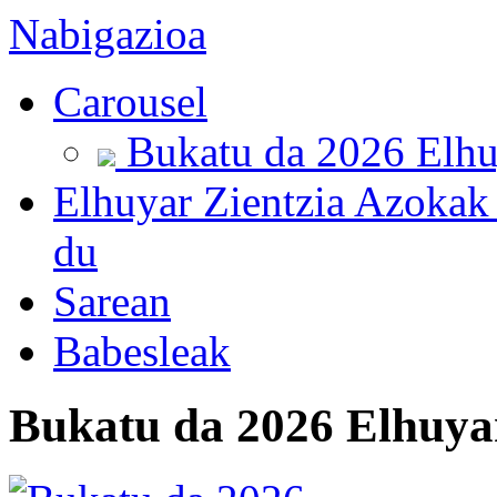
Nabigazioa
Carousel
Bukatu da 2026 Elhu
Elhuyar Zientzia Azokak
du
Sarean
Babesleak
Bukatu da 2026 Elhuya